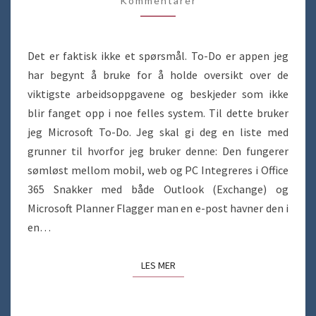
Kommentarer
TO-
DO!
Det er faktisk ikke et spørsmål. To-Do er appen jeg
har begynt å bruke for å holde oversikt over de
viktigste arbeidsoppgavene og beskjeder som ikke
blir fanget opp i noe felles system. Til dette bruker
jeg Microsoft To-Do. Jeg skal gi deg en liste med
grunner til hvorfor jeg bruker denne: Den fungerer
sømløst mellom mobil, web og PC Integreres i Office
365 Snakker med både Outlook (Exchange) og
Microsoft Planner Flagger man en e-post havner den i
en…
LES MER
LES MER