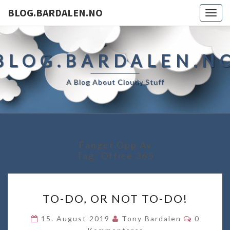
BLOG.BARDALEN.NO
Togg
navig
BLOG.BARDALEN.N
A Blog About Cloudy Stuff
Fanget Opp Av
Tag:
Office 365
TO-
TO-DO, OR NOT TO-DO!
DO,
OR
Komment
15. August 2019
Tony Bardalen
0
NOT