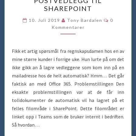
POSTVEDLEGG TIL
AV
SHAREPOINT
E-
POSTVEDLEGG
Kommentar
10. Juli 2019
Tony Bardalen
0
TIL
Kommentarer
SHAREPOINT
Fikk et artig spørsmål fra regnskapsdamen hos en av
mine større kunder i forrige uke. Hun lurte på om det
ikke gikk an å lagre vedleggene som kom inn på en
mailadresse hos de helt automatisk? Hmm… Det går
faktisk an med Office 365. Problemstillingen Den
eksakte problemstillingen var at de får inn
tolldokumenter de automatisk vil ha lagret på et
felles filområde i SharePoint. Dette filområdet er
linket opp i Teams som de bruker internt i bedriften.
Så hvordan…