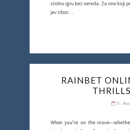
stolnu igru bez nereda. Za one koji pr
jev izbor…
RAINBET ONLI
THRILL
5. A
When you’re on the move—whether y