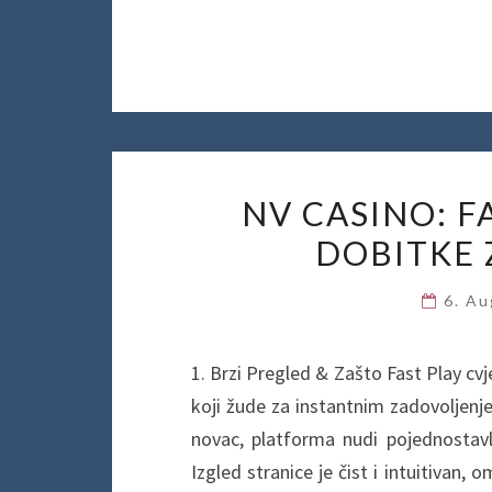
NV CASINO: F
DOBITKE 
6. A
1. Brzi Pregled & Zašto Fast Play cvj
koji žude za instantnim zadovoljenj
novac, platforma nudi pojednostavlj
Izgled stranice je čist i intuitivan,