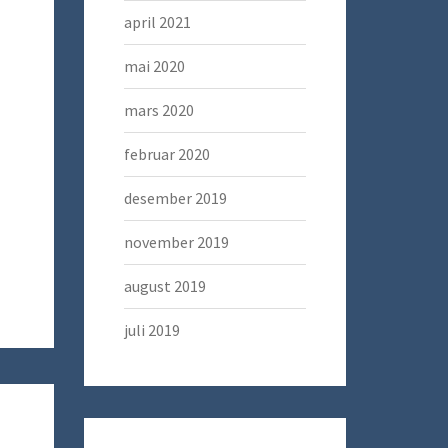
april 2021
mai 2020
mars 2020
februar 2020
desember 2019
november 2019
august 2019
juli 2019