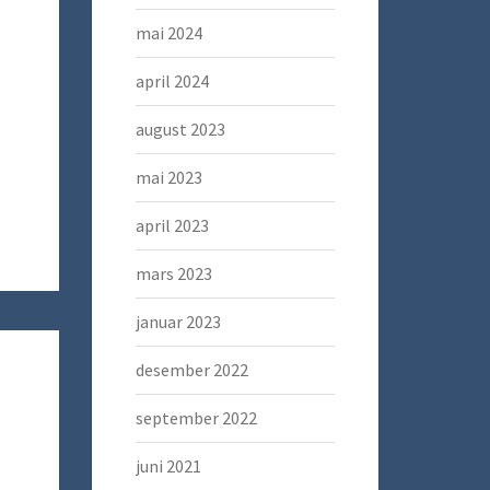
mai 2024
april 2024
august 2023
mai 2023
april 2023
mars 2023
januar 2023
desember 2022
september 2022
juni 2021