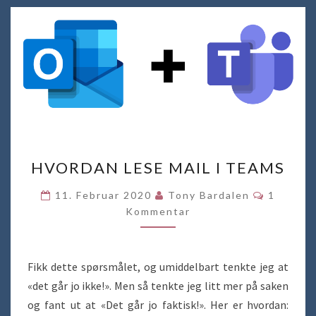
HVORDAN
HVORDAN LESE MAIL I TEAMS
LESE
MAIL
Komment
11. Februar 2020
Tony Bardalen
1
I
Kommentar
TEAMS
Fikk dette spørsmålet, og umiddelbart tenkte jeg at
«det går jo ikke!». Men så tenkte jeg litt mer på saken
og fant ut at «Det går jo faktisk!». Her er hvordan: