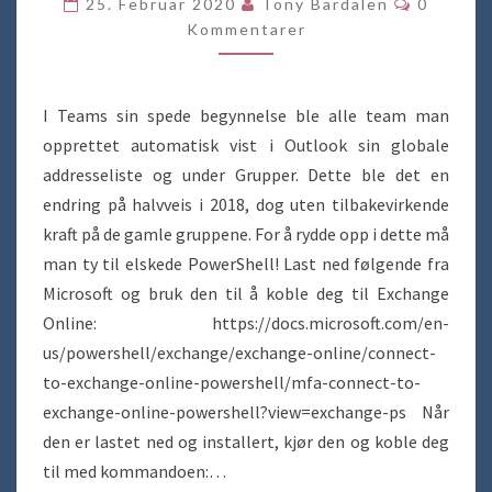
25. Februar 2020
Tony Bardalen
0
OPP
Kommentarer
I
OUTLOOK
I Teams sin spede begynnelse ble alle team man
opprettet automatisk vist i Outlook sin globale
addresseliste og under Grupper. Dette ble det en
endring på halvveis i 2018, dog uten tilbakevirkende
kraft på de gamle gruppene. For å rydde opp i dette må
man ty til elskede PowerShell! Last ned følgende fra
Microsoft og bruk den til å koble deg til Exchange
Online: https://docs.microsoft.com/en-
us/powershell/exchange/exchange-online/connect-
to-exchange-online-powershell/mfa-connect-to-
exchange-online-powershell?view=exchange-ps Når
den er lastet ned og installert, kjør den og koble deg
til med kommandoen:…