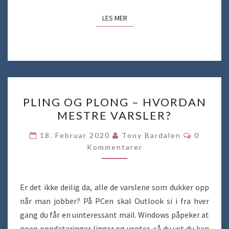
LES MER
LES MER
PLING
PLING OG PLONG – HVORDAN
OG
MESTRE VARSLER?
PLONG
–
Komment
18. Februar 2020
Tony Bardalen
0
HVORDAN
Kommentarer
MESTRE
VARSLER?
Er det ikke deilig da, alle de varslene som dukker opp
når man jobber? På PCen skal Outlook si i fra hver
gang du får en uinteressant mail. Windows påpeker at
noen oppdateringer ligger og venter, så du vet du kan