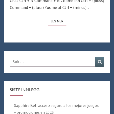
Chat Ctrl + N Command + N Zoome inn Ctrl + (pluss)
Command + (pluss) Zoome ut Ctrl + (minus)…
LES MER
LES MER
Søk
Søk
etter:
SISTE INNLEGG
Sapphire Bet: acceso seguro a los mejores juegos
y promociones en 2026