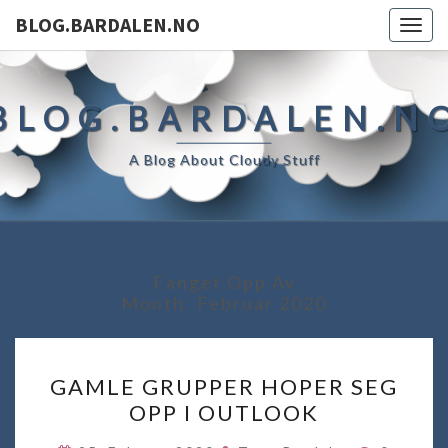
BLOG.BARDALEN.NO
Togg
navig
BLOG.BARDALEN.N
A Blog About Cloudy Stuff
Fanget Opp Av
Month:
Februar 2020
GAMLE
GAMLE GRUPPER HOPER SEG
GRUPPER
OPP I OUTLOOK
HOPER
SEG
Komment