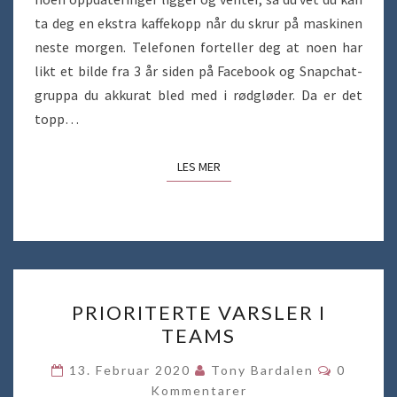
ta deg en ekstra kaffekopp når du skrur på maskinen
neste morgen. Telefonen forteller deg at noen har
likt et bilde fra 3 år siden på Facebook og Snapchat-
gruppa du akkurat bled med i rødgløder. Da er det
topp…
LES MER
LES MER
PRIORITERTE
PRIORITERTE VARSLER I
VARSLER
TEAMS
I
TEAMS
Komment
13. Februar 2020
Tony Bardalen
0
Kommentarer