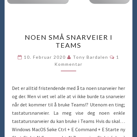
NOEN
NOEN SMÅ SNARVEIER I
SMÅ
TEAMS
SNARVEIER
I
Komment
10. Februar 2020
Tony Bardalen
1
TEAMS
Kommentar
Det er alltid fristendende med å ta noen snarveier her
og der. Men vi vet vel alle at vi ikke burde ta snarveier
når det kommer til å bruke Teams!? Utenom en ting;
tastatursnarveier. La meg vise deg noen enkle
tastatursnarveier du kan bruke i Teams Hvis du skal…
Windows MacOS Søke Ctrl + E Command + E Starte ny