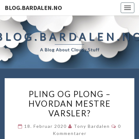
BLOG.BARDALEN.NO
Togg
navig
BLOG.BARDALEN.N
A Blog About Cloudy Stuff
PLING
PLING OG PLONG –
OG
HVORDAN MESTRE
PLONG
VARSLER?
–
HVORDAN
Komment
18. Februar 2020
Tony Bardalen
0
MESTRE
Kommentarer
VARSLER?